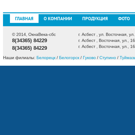
ГЛАВНАЯ
О КОМПАНИИ
ПРОДУКЦИЯ
ФОТО
© 2014, ОкнаВека-сбс
г. Асбест , ул. Восточная, ул.
8(34365) 84229
г. Асбест , Восточная, ул., 16
г. Асбест , Восточная, ул., 16
8(34365) 84229
Наши филиалы:
Белорецк
/
Белогорск
/
Гуково
/
Ступино
/
Туймаз