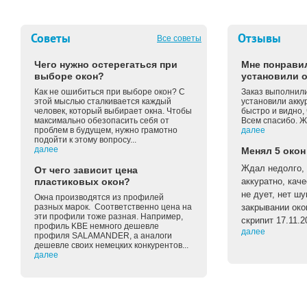
Советы
Отзывы
Все советы
Чего нужно остерегаться при
Мне понравил
выборе окон?
установили о
Как не ошибиться при выборе окон? С
Заказ выполнили
этой мыслью сталкивается каждый
установили акку
человек, который выбирает окна. Чтобы
быстро и видно, 
максимально обезопасить себя от
Всем спасибо. Ж
проблем в будущем, нужно грамотно
далее
подойти к этому вопросу...
далее
Менял 5 окон
Ждал недолго, 
От чего зависит цена
пластиковых окон?
аккуратно, каче
не дует, нет ш
Окна производятся из профилей
разных марок. Соответственно цена на
закрывании око
эти профили тоже разная. Например,
скрипит 17.11.2
профиль KBE немного дешевле
далее
профиля SALAMANDER, а аналоги
дешевле своих немецких конкурентов...
далее